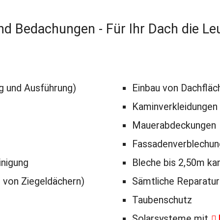
nd Bedachungen - Für Ihr Dach die L
g und Ausführung)
Einbau von Dachflä
Kaminverkleidungen
Mauerabdeckungen
Fassadenverblechun
inigung
Bleche bis 2,50m ka
von Ziegeldächern)
Sämtliche Reparatu
Taubenschutz
Solarsysteme mit