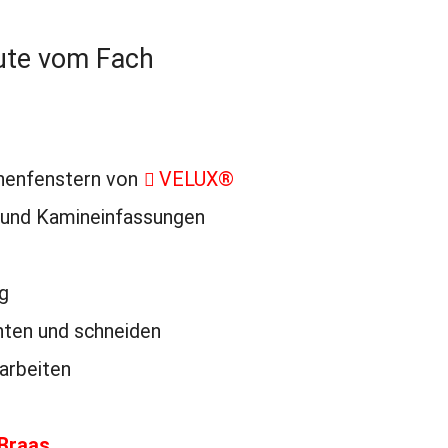
eute vom Fach
chenfenstern von
VELUX®
 und Kamineinfassungen
g
nten und schneiden
rarbeiten
Braas